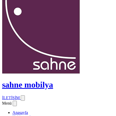
sahne mobilya
İLETİŞİM
Menü
Anasayfa